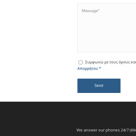
Συμφωνώ με τους όρους και
Απορρήτου
*
BUSINESS HOURS
We answer our phones 24/7 (69