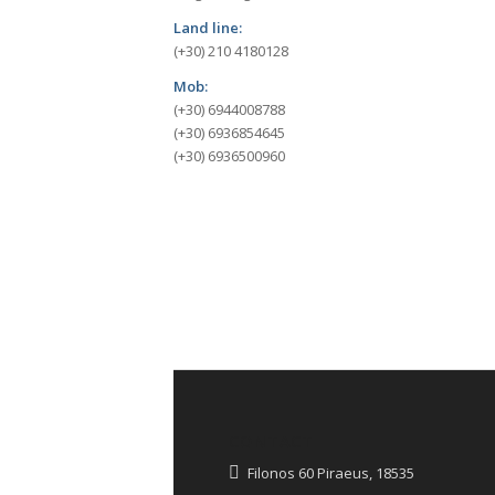
Land line:
(+30) 210 4180128
Mob:
(+30) 6944008788
(+30) 6936854645
(+30) 6936500960
CONTACT
Filonos 60 Piraeus, 18535